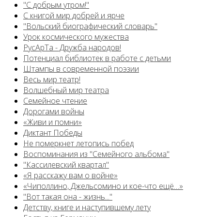
"С добрым утром!"
С книгой мир добрей и ярче
"Вольский биографический словарь"
Урок космического мужества
РусАрТа - Дружба народов!
Потенциал библиотек в работе с детьми
Штампы в современной поэзии
Весь мир театр!
Волшебный мир театра
Семейное чтение
Дорогами войны
«Живи и помни»
Диктант Победы
Не померкнет летопись побед
Воспоминания из "Семейного альбома"
"Кассилевский квартал"
«Я расскажу вам о войне»
«Чиполлино, Джельсомино и кое-что ещё…»
"Вот такая она - жизнь..."
Детству, книге и наступившему лету