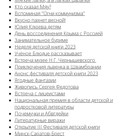
Мягкие лапки, а в лапках царапки
Кто сказал Мяу?
Вспоминая "Огни коммунизма"
Вкусно пахнет весной!
Юлия Клюева детям
День воссоединения Крыма с Россией
Занимательное буриме
Неделя детской книги 2023
Учёное Блюдце рассказывает
Встреча музее Н.Г. Чернышевского
Приключения львенка в Швамбрании
Анонс фестиваля детской книги 2023
Ягодные фантазии
Живопись Сергея Федотова
Встреча с лицеистами
Национальная премия в области детской и
подростковой литературы
Почемучки и Абвгдейки
Литературные виражи
Открытие III Фестиваля детской книги
Минск-Саратов-Брест