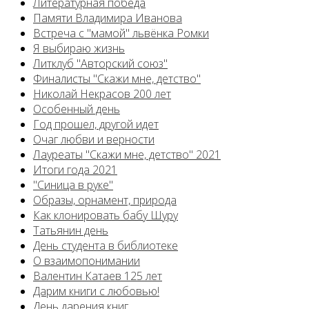
Литературная победа
Памяти Владимира Иванова
Встреча с "мамой" львёнка Ромки
Я выбираю жизнь
Литклуб "Авторский союз"
Финалисты "Скажи мне, детство"
Николай Некрасов 200 лет
Особенный день
Год прошел, другой идет
Очаг любви и верности
Лауреаты "Скажи мне, детство" 2021
Итоги года 2021
"Синица в руке"
Образы, орнамент, природа
Как клонировать бабу Шуру
Татьянин день
День студента в библиотеке
О взаимопонимании
Валентин Катаев 125 лет
Дарим книги с любовью!
День дарения книг