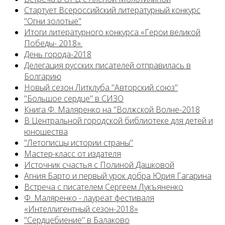
Cтартует Всероссийский литературный конкурс
"Огни золотые"
Итоги литературного конкурса «Герои великой
Победы- 2018».
День города-2018
Делегация русских писателей отправилась в
Болгарию
Новый сезон Литклуба "Авторский союз"
"Большое сердце" в СИЗО
Книга Ф. Маляренко на "Волжской Волне-2018
В Центральной городской библиотеке для детей и
юношества
"Летописцы истории страны"
Мастер-класс от издателя
Источник счастья с Полиной Дашковой
Агния Барто и первый урок добра Юрия Гагарина
Встреча с писателем Сергеем Лукъяненко
Ф. Маляренко - лауреат фестиваля
«Интеллигентный сезон-2018»
"Сердцебиение" в Балаково