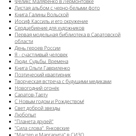
Феликс Маляренко в Лермонтовке
Листая альбом с черно-белыми фото
Книга Галины Вольской
Иосиф Кассиль и его окружение
Сердцебиение для художников
Первая модельная библиотека в Саратовской
области
День героев России
Я - счастливый человек
Люди. Судьбы. Времена
Книга Ольги Гавриленко
Поэтический квартирник
Творческая встреча с будущими медиками
Новогодний огонёк
Саратов-Тарту
С Новым годом и Рождеством!
Свет доброй звезды
Любопыт
"Планета друзей"
"Сила слова". Янковские
"Мастер и Маргарита" в СИЗО