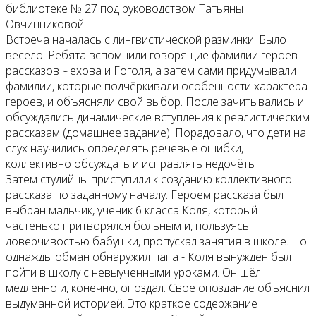
библиотеке № 27 под руководством Татьяны
Овчинниковой.
Встреча началась с лингвистической разминки. Было
весело. Ребята вспомнили говорящие фамилии героев
рассказов Чехова и Гоголя, а затем сами придумывали
фамилии, которые подчёркивали особенности характера
героев, и объясняли свой выбор. После зачитывались и
обсуждались динамические вступления к реалистическим
рассказам (домашнее задание). Порадовало, что дети на
слух научились определять речевые ошибки,
коллективно обсуждать и исправлять недочёты.
Затем студийцы приступили к созданию коллективного
рассказа по заданному началу. Героем рассказа был
выбран мальчик, ученик 6 класса Коля, который
частенько притворялся больным и, пользуясь
доверчивостью бабушки, пропускал занятия в школе. Но
однажды обман обнаружил папа - Коля вынужден был
пойти в школу с невыученными уроками. Он шёл
медленно и, конечно, опоздал. Своё опоздание объяснил
выдуманной историей. Это краткое содержание