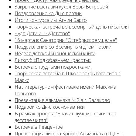
Проект "Доступная среда" в действии
Закрытие выставки кукол Веры Ветровой
Поздравление ко Дню поэзии
Итоги конкурса им. Агнии Барто
Творческая встреча во всемирный День писателя
Чудо Дети и "ЧуДетство"
16 марта в Санатории "Октябрьское ущелье"
Поздравление со Всемирным днём поэзии
Неделя детской и юношеской книги
Литклуб:«Под обаяньем красоты»
Встреча с трудными подростками
Творческая встреча в Школе закрытого типа г.
Маркс
На литературном фестивале имени Максима
Горького
Презентация Альманаха №2 в г. Балаково
Подарок ко Дню космонавтики
В рамках проекта "Значит, лучшие книги ты в
детстве читал"
Встреча в Реацентре
Презентация литературного Альманаха в ЦГБ г.