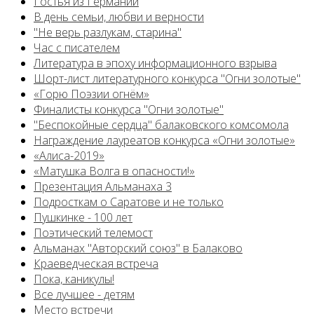
Гостья из Германии
В день семьи, любви и верности
"Не верь разлукам, старина"
Час с писателем
Литература в эпоху информационного взрыва
Шорт-лист литературного конкурса "Огни золотые"
«Горю Поэзии огнём»
Финалисты конкурса "Огни золотые"
"Беспокойные сердца" балаковского комсомола
Награждение лауреатов конкурса «Огни золотые»
«Алиса-2019»
«Матушка Волга в опасности!»
Презентация Альманаха 3
Подросткам о Саратове и не только
Пушкинке - 100 лет
Поэтический телемост
Альманах "Авторский союз" в Балаково
Краеведческая встреча
Пока, каникулы!
Все лучшее - детям
Место встречи