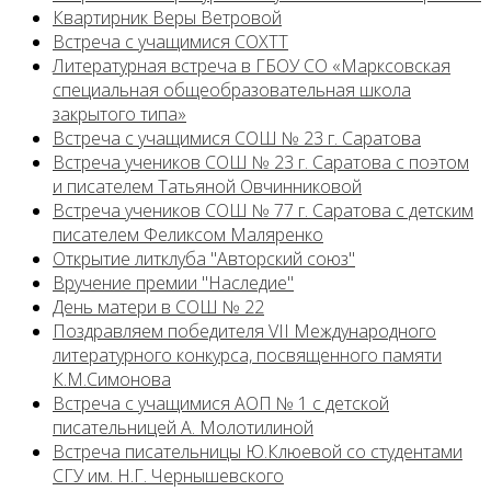
Квартирник Веры Ветровой
Встреча с учащимися СОХТТ
Литературная встреча в ГБОУ СО «Марксовская
специальная общеобразовательная школа
закрытого типа»
Встреча с учащимися СОШ № 23 г. Саратова
Встреча учеников СОШ № 23 г. Саратова с поэтом
и писателем Татьяной Овчинниковой
Встреча учеников СОШ № 77 г. Саратова с детским
писателем Феликсом Маляренко
Открытие литклуба "Авторский союз"
Вручение премии "Наследие"
День матери в СОШ № 22
Поздравляем победителя VII Международного
литературного конкурса, посвященного памяти
К.М.Симонова
Встреча с учащимися АОП № 1 с детской
писательницей А. Молотилиной
Встреча писательницы Ю.Клюевой со студентами
СГУ им. Н.Г. Чернышевского