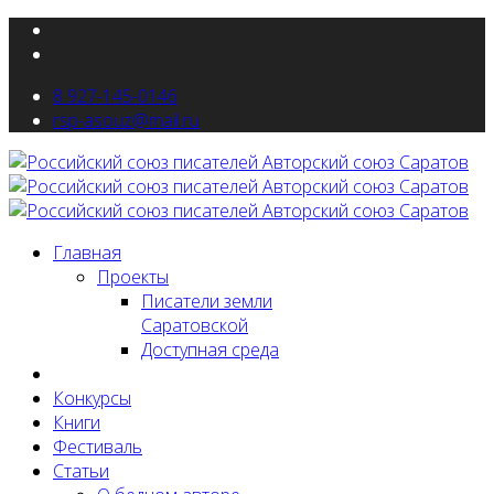
8 927-145-0146
rsp-asouz@mail.ru
Главная
Проекты
Писатели земли
Саратовской
Доступная среда
Новости
Конкурсы
Книги
Фестиваль
Статьи