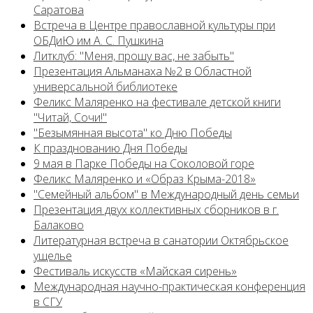
Саратова
Встреча в Центре православной культуры при
ОБДиЮ им А. С. Пушкина
Литклуб: "Меня, прошу вас, не забыть"
Презентация Альманаха №2 в Областной
универсальной библиотеке
Феликс Маляренко на фестивале детской книги
"Читай, Сочи!"
"Безымянная высота" ко Дню Победы
К празднованию Дня Победы
9 мая в Парке Победы на Соколовой горе
Феликс Маляренко и «Образ Крыма-2018»
"Семейный альбом" в Международный день семьи
Презентация двух коллективных сборников в г.
Балаково
Литературная встреча в санатории Октябрьское
ущелье
Фестиваль искусств «Майская сирень»
Международная научно-практическая конференция
в СГУ