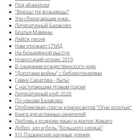
Под абажуром
"Врёшь! Не возьмёшь!"
Эти сберегающие руки...
Литературный Балаково
Братья Мамины
Лейся, песня
Нам угрожает СПИД
На безымянной высоте
Новогодний огонёк 2019
В ожидании рождественского чуда
"Дорогами войны" с библиотекарями
Гимну Саратова - быть!
С наступающим Новым годом!
Литературный клуб 2020
По улицам Балаково
Опубликован список конкурсантов "Огни золотые"
Книга для истинных ценителей
Любовь к родному языку и доктор Живаго
Добро, зло и боль "Большого сердца"
XIII Пушкинские научные чтения