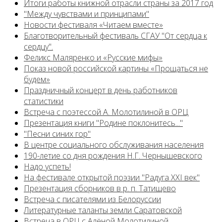
Итоги работы книжной отрасли страны за 2017 год
"Между чувствами и принципами"
Новости фестиваля «Читаем вместе»
Благотворительный фестиваль СГАУ "От сердца к
сердцу".
Феликс Маляренко и «Русские мифы»
Показ новой российской картины «Прощаться не
будем»
Праздничный концерт в день работников
статистики
Встреча с поэтессой А. Молотилиной в ОРЦ
Презентация книги "Родине поклонитесь..."
"Песни синих гор"
В центре социального обслуживания населения
190-летие со дня рождения Н.Г. Чернышевского
Надо успеть!
На фестивале открытой поэзии "Радуга XXI век"
Презентация сборников в р. п. Татищево
Встреча с писателями из Белоруссии
Литературные таланты земли Саратовской
Встреча в ОРЦ с Алёной Молотилиной