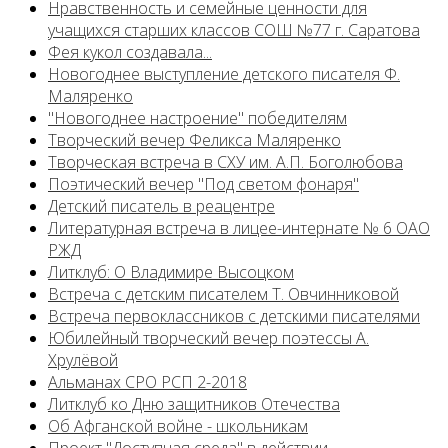
Нравственность и семейные ценности для
учащихся старших классов СОШ №77 г. Саратова
Фея кукол создавала...
Новогоднее выступление детского писателя Ф.
Маляренко
"Новогоднее настроение" победителям
Творческий вечер Феликса Маляренко
Творческая встреча в СХУ им. А.П. Боголюбова
Поэтический вечер "Под светом фонаря"
Детский писатель в реацентре
Литературная встреча в лицее-интернате № 6 ОАО
РЖД
Литклуб: О Владимире Высоцком
Встреча с детским писателем Т. Овчинниковой
Встреча первоклассников с детскими писателями
Юбилейный творческий вечер поэтессы А.
Хрулёвой
Альманах СРО РСП 2-2018
Литклуб ко Дню защитников Отечества
Об Афганской войне - школьникам