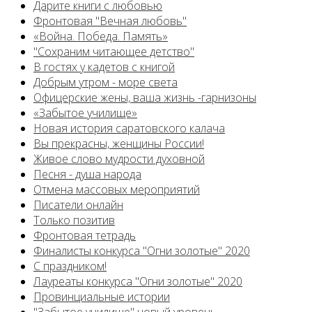
Дарите книги с любовью
Фронтовая "Вечная любовь"
«Война. Победа. Память»
"Сохраним читающее детство"
В гостях у кадетов с книгой
Добрым утром - море света
Офицерские жены, ваша жизнь -гарнизоны
«Забытое училище»
Новая история саратовского калача
Вы прекрасны, женщины России!
Живое слово мудрости духовной
Песня - душа народа
Отмена массовых мероприятий
Писатели онлайн
Только позитив
Фронтовая тетрадь
Финалисты конкурса "Огни золотые" 2020
С праздником!
Лауреаты конкурса "Огни золотые" 2020
Провинциальные истории