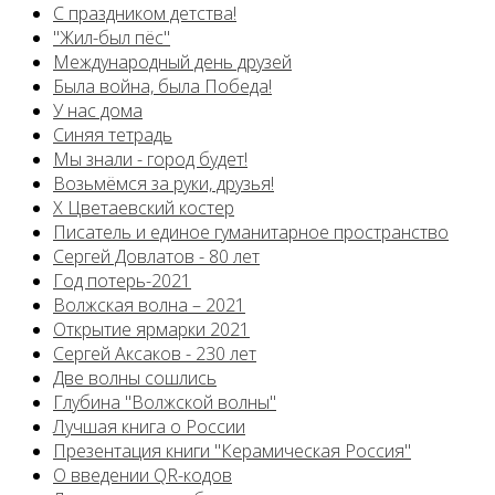
С праздником детства!
"Жил-был пёс"
Международный день друзей
Была война, была Победа!
У нас дома
Синяя тетрадь
Мы знали - город будет!
Возьмёмся за руки, друзья!
X Цветаевский костер
Писатель и единое гуманитарное пространство
Сергей Довлатов - 80 лет
Год потерь-2021
Волжская волна – 2021
Открытие ярмарки 2021
Сергей Аксаков - 230 лет
Две волны сошлись
Глубина "Волжской волны"
Лучшая книга о России
Презентация книги "Керамическая Россия"
О введении QR-кодов