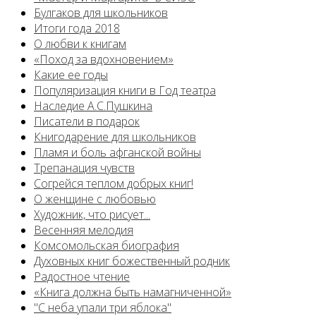
Булгаков для школьников
Итоги года 2018
О любви к книгам
«Поход за вдохновением»
Какие ее годы
Популяризация книги в Год театра
Наследие А.С.Пушкина
Писатели в подарок
Книгодарение для школьников
Пламя и боль афганской войны
Трепанация чувств
Согрейся теплом добрых книг!
О женщине с любовью
Художник, что рисует...
Весенняя мелодия
Комсомольская биография
Духовных книг божественный родник
Радостное чтение
«Книга должна быть намагниченной»
"С неба упали три яблока"