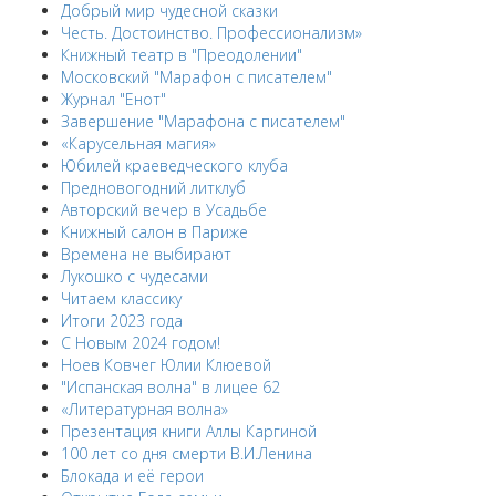
Добрый мир чудесной сказки
Честь. Достоинство. Профессионализм»
Книжный театр в "Преодолении"
Московский "Марафон с писателем"
Журнал "Енот"
Завершение "Марафона с писателем"
«Карусельная магия»
Юбилей краеведческого клуба
Предновогодний литклуб
Авторский вечер в Усадьбе
Книжный салон в Париже
Времена не выбирают
Лукошко с чудесами
Читаем классику
Итоги 2023 года
С Новым 2024 годом!
Ноев Ковчег Юлии Клюевой
"Испанская волна" в лицее 62
«Литературная волна»
Презентация книги Аллы Каргиной
100 лет со дня смерти В.И.Ленина
Блокада и её герои