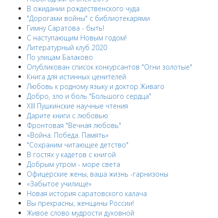
В ожидании рождественского чуда
"Дорогами войны" с библиотекарями
Гимну Саратова - быть!
С наступающим Новым годом!
Литературный клуб 2020
По улицам Балаково
Опубликован список конкурсантов "Огни золотые"
Книга для истинных ценителей
Любовь к родному языку и доктор Живаго
Добро, зло и боль "Большого сердца"
XIII Пушкинские научные чтения
Дарите книги с любовью
Фронтовая "Вечная любовь"
«Война. Победа. Память»
"Сохраним читающее детство"
В гостях у кадетов с книгой
Добрым утром - море света
Офицерские жены, ваша жизнь -гарнизоны
«Забытое училище»
Новая история саратовского калача
Вы прекрасны, женщины России!
Живое слово мудрости духовной