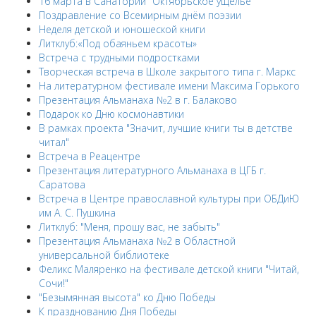
16 марта в Санатории "Октябрьское ущелье"
Поздравление со Всемирным днём поэзии
Неделя детской и юношеской книги
Литклуб:«Под обаяньем красоты»
Встреча с трудными подростками
Творческая встреча в Школе закрытого типа г. Маркс
На литературном фестивале имени Максима Горького
Презентация Альманаха №2 в г. Балаково
Подарок ко Дню космонавтики
В рамках проекта "Значит, лучшие книги ты в детстве
читал"
Встреча в Реацентре
Презентация литературного Альманаха в ЦГБ г.
Саратова
Встреча в Центре православной культуры при ОБДиЮ
им А. С. Пушкина
Литклуб: "Меня, прошу вас, не забыть"
Презентация Альманаха №2 в Областной
универсальной библиотеке
Феликс Маляренко на фестивале детской книги "Читай,
Сочи!"
"Безымянная высота" ко Дню Победы
К празднованию Дня Победы