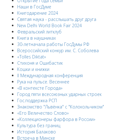
Открытие Года семьи
Наши в ГосДуме
Книгодарение 2024
Святая наука - расслышать друг друга
New Delhi World Book Fair 2024
Февральский литклуб
Книга в наушниках
30-летначала работы ГосДумы РФ
Всероссийский конкур им. С. Соболева
«Tolles Diktat»
Стихоня и Ошибастик
Кошки и книжки
II Международная конференция
Рука на пульсе. Весеннее
«В контексте Города»
Город пяти всесоюзных ударных строек
Гос.поддержка РСП
Знакомство "Львёнка" с "Колокольчиком"
«Его Величество Слово»
«Коллекционеры фарфора в России»
Культура без границ
История Балаково
Встреча в Минске