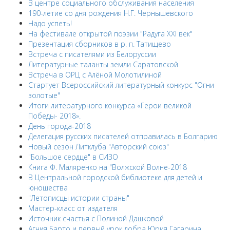
В центре социального обслуживания населения
190-летие со дня рождения Н.Г. Чернышевского
Надо успеть!
На фестивале открытой поэзии "Радуга XXI век"
Презентация сборников в р. п. Татищево
Встреча с писателями из Белоруссии
Литературные таланты земли Саратовской
Встреча в ОРЦ с Алёной Молотилиной
Cтартует Всероссийский литературный конкурс "Огни
золотые"
Итоги литературного конкурса «Герои великой
Победы- 2018».
День города-2018
Делегация русских писателей отправилась в Болгарию
Новый сезон Литклуба "Авторский союз"
"Большое сердце" в СИЗО
Книга Ф. Маляренко на "Волжской Волне-2018
В Центральной городской библиотеке для детей и
юношества
"Летописцы истории страны"
Мастер-класс от издателя
Источник счастья с Полиной Дашковой
Агния Барто и первый урок добра Юрия Гагарина