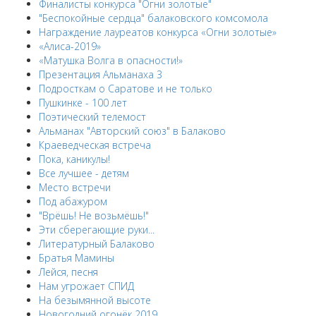
Финалисты конкурса "Огни золотые"
"Беспокойные сердца" балаковского комсомола
Награждение лауреатов конкурса «Огни золотые»
«Алиса-2019»
«Матушка Волга в опасности!»
Презентация Альманаха 3
Подросткам о Саратове и не только
Пушкинке - 100 лет
Поэтический телемост
Альманах "Авторский союз" в Балаково
Краеведческая встреча
Пока, каникулы!
Все лучшее - детям
Место встречи
Под абажуром
"Врёшь! Не возьмёшь!"
Эти сберегающие руки...
Литературный Балаково
Братья Мамины
Лейся, песня
Нам угрожает СПИД
На безымянной высоте
Новогодний огонёк 2019