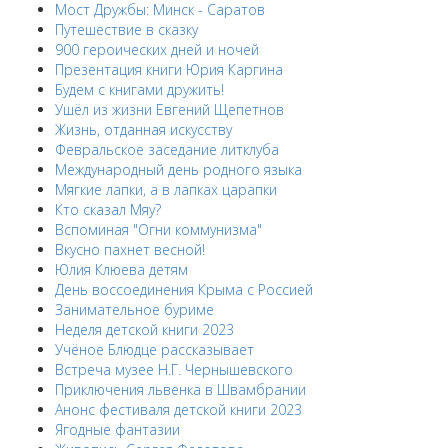
Мост Дружбы: Минск - Саратов
Путешествие в сказку
900 героических дней и ночей
Презентация книги Юрия Каргина
Будем с книгами дружить!
Ушёл из жизни Евгений Щепетнов
Жизнь, отданная искусству
Февральское заседание литклуба
Международный день родного языка
Мягкие лапки, а в лапках царапки
Кто сказал Мяу?
Вспоминая "Огни коммунизма"
Вкусно пахнет весной!
Юлия Клюева детям
День воссоединения Крыма с Россией
Занимательное буриме
Неделя детской книги 2023
Учёное Блюдце рассказывает
Встреча музее Н.Г. Чернышевского
Приключения львенка в Швамбрании
Анонс фестиваля детской книги 2023
Ягодные фантазии