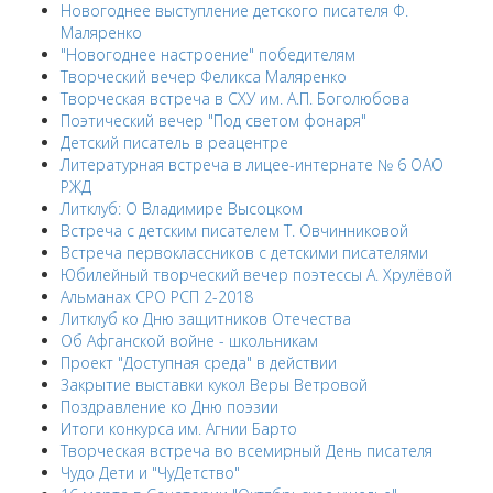
Новогоднее выступление детского писателя Ф.
Маляренко
"Новогоднее настроение" победителям
Творческий вечер Феликса Маляренко
Творческая встреча в СХУ им. А.П. Боголюбова
Поэтический вечер "Под светом фонаря"
Детский писатель в реацентре
Литературная встреча в лицее-интернате № 6 ОАО
РЖД
Литклуб: О Владимире Высоцком
Встреча с детским писателем Т. Овчинниковой
Встреча первоклассников с детскими писателями
Юбилейный творческий вечер поэтессы А. Хрулёвой
Альманах СРО РСП 2-2018
Литклуб ко Дню защитников Отечества
Об Афганской войне - школьникам
Проект "Доступная среда" в действии
Закрытие выставки кукол Веры Ветровой
Поздравление ко Дню поэзии
Итоги конкурса им. Агнии Барто
Творческая встреча во всемирный День писателя
Чудо Дети и "ЧуДетство"