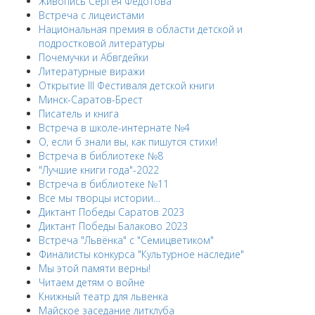
Живопись Сергея Федотова
Встреча с лицеистами
Национальная премия в области детской и
подростковой литературы
Почемучки и Абвгдейки
Литературные виражи
Открытие III Фестиваля детской книги
Минск-Саратов-Брест
Писатель и книга
Встреча в школе-интернате №4
О, если б знали вы, как пишутся стихи!
Встреча в библиотеке №8
"Лучшие книги года"-2022
Встреча в библиотеке №11
Все мы творцы истории…
Диктант Победы Саратов 2023
Диктант Победы Балаково 2023
Встреча "Львёнка" с "Семицветиком"
Финалисты конкурса "Культурное наследие"
Мы этой памяти верны!
Читаем детям о войне
Книжный театр для львенка
Майское заседание литклуба