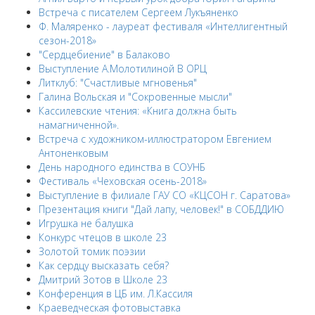
Встреча с писателем Сергеем Лукъяненко
Ф. Маляренко - лауреат фестиваля «Интеллигентный
сезон-2018»
"Сердцебиение" в Балаково
Выступление А.Молотилиной В ОРЦ
Литклуб: "Счастливые мгновенья"
Галина Вольская и "Сокровенные мысли"
Кассилевские чтения: «Книга должна быть
намагниченной».
Встреча с художником-иллюстратором Евгением
Антоненковым
День народного единства в СОУНБ
Фестиваль «Чеховская осень-2018»
Выступление в филиале ГАУ СО «КЦСОН г. Саратова»
Презентация книги "Дай лапу, человек!" в СОБДДИЮ
Игрушка не балушка
Конкурс чтецов в школе 23
Золотой томик поэзии
Как сердцу высказать себя?
Дмитрий Зотов в Школе 23
Конференция в ЦБ им. Л.Кассиля
Краеведческая фотовыставка