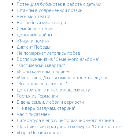
Потенциал библиотек в работе с детьми
Штампы в современной поэзии
Весь мир театр!
Волшебный мир театра
Семейное чтение
Дорогами войны
«Живи и помни»
Диктант Победы
Не померкнет летопись побед
Воспоминания из "Семейного альбома"
"Кассилевский квартал"
«Я расскажу вам о войне»
«Чиполлино, Джельсомино и кое-что ещё…»
"Вот такая она - жизнь..."
Детству, книге и наступившему лету
Гостья из Германии
В день семьи, любви и верности
"Не верь разлукам, старина"
Час с писателем
Литература в эпоху информационного взрыва
Шорт-лист литературного конкурса "Огни золотые"
«Горю Поэзии огнём»