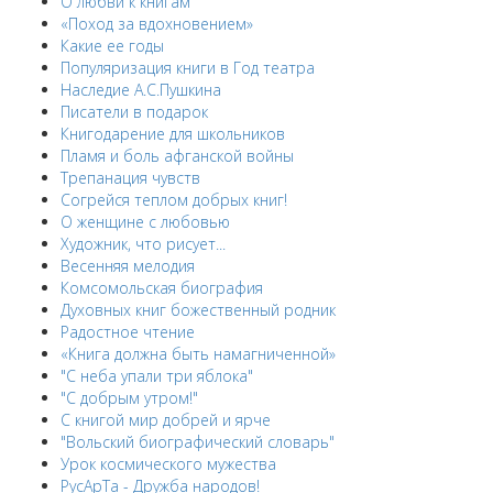
О любви к книгам
«Поход за вдохновением»
Какие ее годы
Популяризация книги в Год театра
Наследие А.С.Пушкина
Писатели в подарок
Книгодарение для школьников
Пламя и боль афганской войны
Трепанация чувств
Согрейся теплом добрых книг!
О женщине с любовью
Художник, что рисует...
Весенняя мелодия
Комсомольская биография
Духовных книг божественный родник
Радостное чтение
«Книга должна быть намагниченной»
"С неба упали три яблока"
"С добрым утром!"
С книгой мир добрей и ярче
"Вольский биографический словарь"
Урок космического мужества
РусАрТа - Дружба народов!