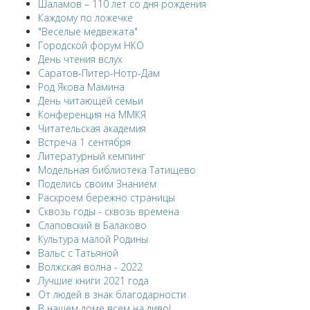
Шаламов – 110 лет со дня рождения
Каждому по ложечке
"Весёлые медвежата"
Городской форум НКО
День чтения вслух
Саратов-Питер-Нотр-Дам
Род Якова Мамина
День читающей семьи
Конференция на ММКЯ
Читательская академия
Встреча 1 сентября
Литературный кемпинг
Модельная библиотека Татищево
Поделись своим Знанием
Раскроем бережно страницы
Сквозь годы - сквозь времена
Слаповский в Балаково
Культура малой Родины
Вальс с Татьяной
Волжская волна - 2022
Лучшие книги 2021 года
От людей в знак благодарности
В нашем доме всем на диво!