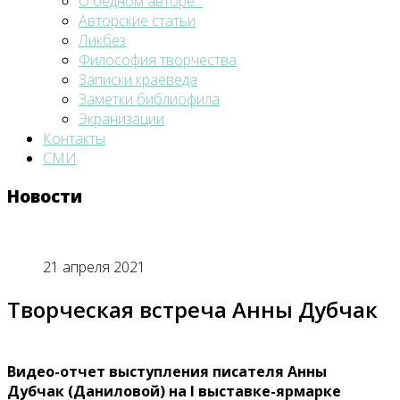
О бедном авторе...
Авторские статьи
Ликбез
Философия творчества
Записки краеведа
Заметки библиофила
Экранизации
Контакты
СМИ
Новости
21 апреля 2021
Творческая встреча Анны Дубчак
Видео-отчет выступления писателя Анны
Дубчак (Даниловой) на I выставке-ярмарке