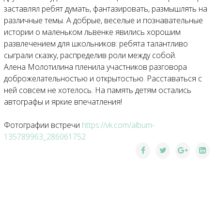
заставлял ребят думать, фантазировать, размышлять на
различные темы. А добрые, веселые и познавательные
истории о маленьком львенке явились хорошим
развлечением для школьников: ребята талантливо
сыграли сказку, распределив роли между собой.
Алена Молотилина пленила участников разговора
доброжелательностью и открытостью. Расставаться с
ней совсем не хотелось. На память детям остались
автографы и яркие впечатления!
Фотографии встречи
https://vk.com/album-
135789963_286061752
Общее собрание Саратовского регионального
отделения РСП