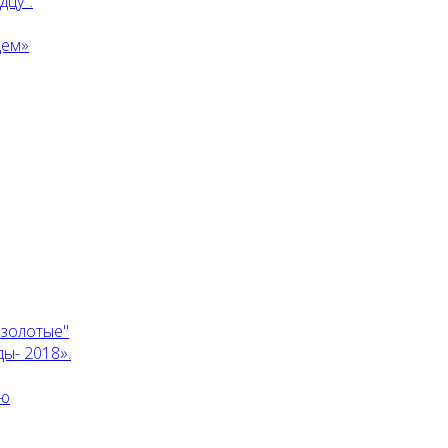
дцу".
дем»
 золотые"
ы- 2018».
ию