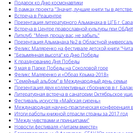
Подарок ко Дню космонавтики
В рамках проекта "Значит, лучшие книги ты в детстве
Встреча в Реацентре
Презентация литературного Альманаха в ЦГБ г. Сар
Встреча в Центре православной культуры при ОБДиЮ
Литклуб: "Меня, прошу вас, не забыть"
Презентация Альманаха №2 в Областной универсал
Феликс Маляренко на фестивале детской книги "Читай
"Безымянная высота" ко Дню Победы
К празднованию Дня Победы
9 мая в Парке Победы на Соколовой горе
Феликс Маляренко и «Образ Крыма-2018»
"Семейный альбом" в Международный день семьи
Презентация двух коллективных сборников в г. Бала
Литературная встреча в санатории Октябрьское уще
Фестиваль искусств «Майская сирень»
Международная научно-практическая конференция в
Итоги работы книжной отрасли страны за 2017 год
"Между чувствами и принципами"
Новости фестиваля «Читаем вместе»