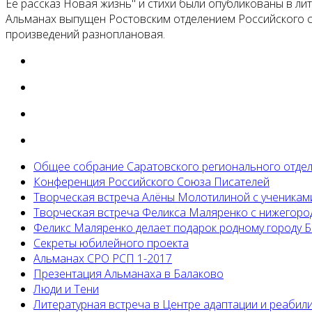
Её рассказ Новая жизнь" и стихи были опубликованы в л
Альманах выпущен Ростовским отделением Российского сою
произведений разноплановая.
Общее собрание Саратовского регионального отде
Конференция Российского Союза Писателей
Творческая встреча Алёны Молотилиной с ученикам
Творческая встреча Феликса Маляренко с нижегоро
Феликс Маляренко делает подарок родному городу 
Секреты юбилейного проекта
Альманах СРО РСП 1-2017
Презентация Альманаха в Балаково
Люди и Тени
Литературная встреча в Центре адаптации и реабил