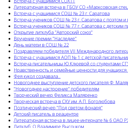
Встреча с учащимися СОХТТ
Литературная встреча в ГБОУ СО «Марксовская спе
Встреча с учащимися СОШ № 23 г. Саратова
Встреча учеников СОШ № 23 г. Саратова с поэтом и
Встреча учеников СОШ № 77 г. Саратова с детским
Открытие литклуба "Авторский союз"
Вручение премии "Наследие"
День матери в СОШ № 22
Поздравляем победителя VII Международного литер
Встреча с учащимися АОП № 1 с детской писательни
Встреча писательницы Ю.Клюевой со студентами СГУ
Нравственность и семейные ценности для учащихся
Фея кукол создавала...
Новогоднее выступление детского писателя Ф. Маля
"Новогоднее настроение" победителям
Творческий вечер Феликса Маляренко
Творческая встреча в СХУ им. А.П. Боголюбова
Поэтический вечер "Под светом фонаря"
Детский писатель в реацентре
Литературная встреча в лицее-интернате № 6 ОАО 
Литклуб: О Владимире Высоцком