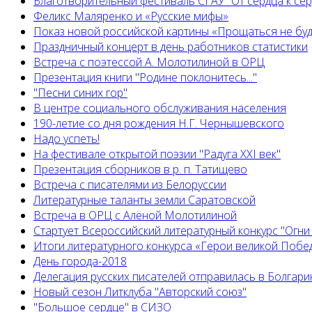
Благотворительный фестиваль СГАУ "От сердца к сер
Феликс Маляренко и «Русские мифы»
Показ новой российской картины «Прощаться не бу
Праздничный концерт в день работников статистики
Встреча с поэтессой А. Молотилиной в ОРЦ
Презентация книги "Родине поклонитесь..."
"Песни синих гор"
В центре социального обслуживания населения
190-летие со дня рождения Н.Г. Чернышевского
Надо успеть!
На фестивале открытой поэзии "Радуга XXI век"
Презентация сборников в р. п. Татищево
Встреча с писателями из Белоруссии
Литературные таланты земли Саратовской
Встреча в ОРЦ с Алёной Молотилиной
Cтартует Всероссийский литературный конкурс "Огни
Итоги литературного конкурса «Герои великой Побед
День города-2018
Делегация русских писателей отправилась в Болгар
Новый сезон Литклуба "Авторский союз"
"Большое сердце" в СИЗО