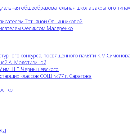
циальная общеобразовательная школа закрытого типа»
 писателем Татьяной Овчинниковой
 писателем Феликсом Маляренко
атурного конкурса, посвященного памяти К.М.Симонова
цей А. Молотилиной
 им. Н.Г. Чернышевского
 старших классов СОШ №77 г. Саратова
ренко
РЖД