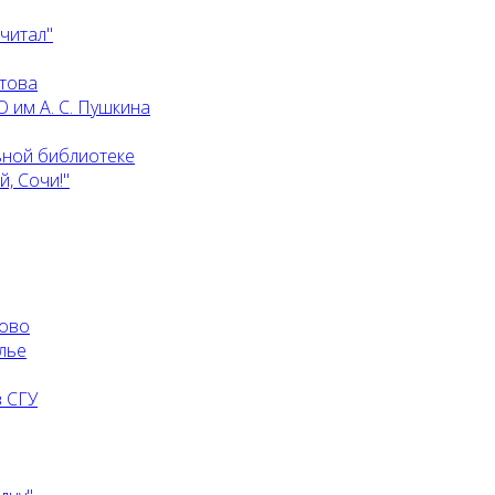
 читал"
атова
 им А. С. Пушкина
ьной библиотеке
, Сочи!"
ково
лье
 СГУ