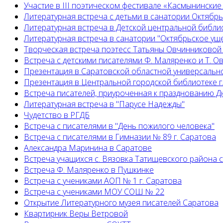
Участие в III поэтическом фестивале «Касмынинские
Литературная встреча с детьми в санатории Октябр
Литературная встреча в Детской центральной библио
Литературная встреча в санатории "Октябрьское ущ
Творческая встреча поэтесс Татьяны Овчинниковой
Встреча с детскими писателями Ф. Маляренко и Т. 
Презентация в Саратовской областной универсальн
Презентация в Центральной городской библиотеке г
Встреча писателей, приуроченная к празднованию Д
Литературная встреча в "Парусе Надежды"
Чудетство в РГДБ
Встреча с писателями в "День пожилого человека"
Встреча с писателями в Гимназии № 89 г. Саратова
Александра Маринина в Саратове
Встреча учащихся с. Вязовка Татищевского района 
Встреча Ф. Маляренко в Пушкинке
Встреча с учениками АОП № 1 г. Саратова
Встреча с учениками МОУ СОШ № 22
Открытие Литературного музея писателей Саратова
Квартирник Веры Ветровой