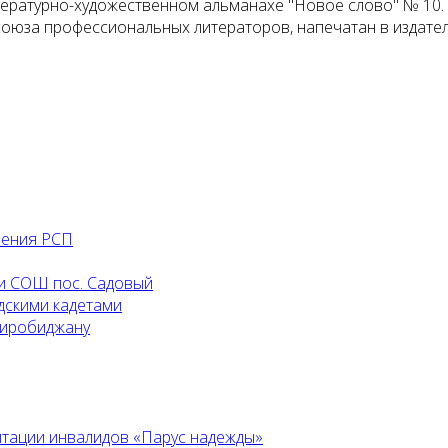
итературно-художественном альманахе "Новое слово" № 10.
за профессиональных литераторов, напечатан в издательст
ления РСП
и СОШ пос. Садовый
дскими кадетами
Биробиджану
итации инвалидов «Парус надежды»