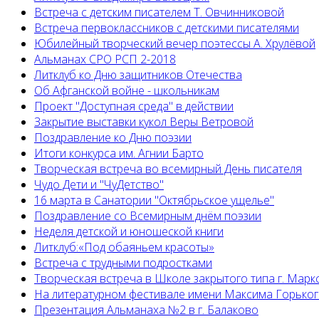
Встреча с детским писателем Т. Овчинниковой
Встреча первоклассников с детскими писателями
Юбилейный творческий вечер поэтессы А. Хрулёвой
Альманах СРО РСП 2-2018
Литклуб ко Дню защитников Отечества
Об Афганской войне - школьникам
Проект "Доступная среда" в действии
Закрытие выставки кукол Веры Ветровой
Поздравление ко Дню поэзии
Итоги конкурса им. Агнии Барто
Творческая встреча во всемирный День писателя
Чудо Дети и "ЧуДетство"
16 марта в Санатории "Октябрьское ущелье"
Поздравление со Всемирным днём поэзии
Неделя детской и юношеской книги
Литклуб:«Под обаяньем красоты»
Встреча с трудными подростками
Творческая встреча в Школе закрытого типа г. Марк
На литературном фестивале имени Максима Горько
Презентация Альманаха №2 в г. Балаково