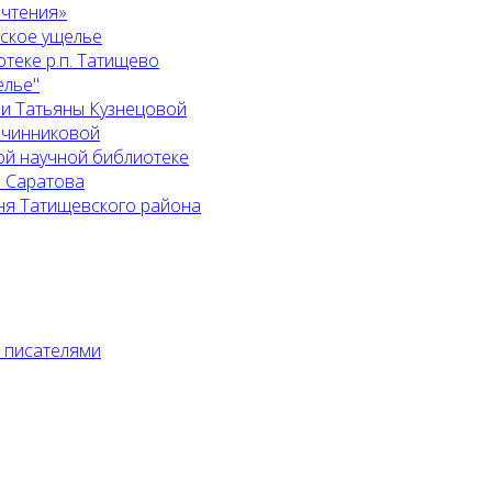
 чтения»
ьское ущелье
теке р.п. Татищево
елье"
 и Татьяны Кузнецовой
Овчинниковой
ой научной библиотеке
. Саратова
ня Татищевского района
с писателями