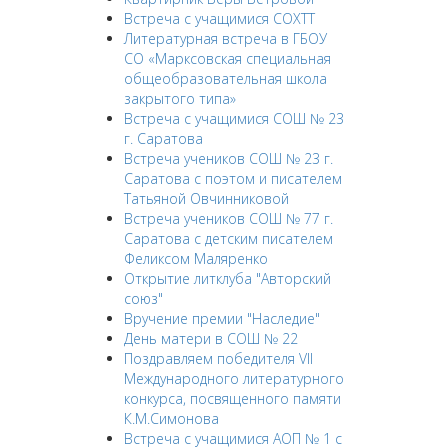
Встреча с учащимися СОХТТ
Литературная встреча в ГБОУ
СО «Марксовская специальная
общеобразовательная школа
закрытого типа»
Встреча с учащимися СОШ № 23
г. Саратова
Встреча учеников СОШ № 23 г.
Саратова с поэтом и писателем
Татьяной Овчинниковой
Встреча учеников СОШ № 77 г.
Саратова с детским писателем
Феликсом Маляренко
Открытие литклуба "Авторский
союз"
Вручение премии "Наследие"
День матери в СОШ № 22
Поздравляем победителя VII
Международного литературного
конкурса, посвященного памяти
К.М.Симонова
Встреча с учащимися АОП № 1 с