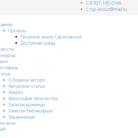
8 927-145-0146
rsp-asouz@mail.ru
лавная
Проекты
Писатели земли Саратовской
Доступная среда
овости
онкурсы
ниги
естиваль
татьи
О бедном авторе...
Авторские статьи
Ликбез
Философия творчества
Записки краеведа
Заметки библиофила
Экранизации
онтакты
МИ