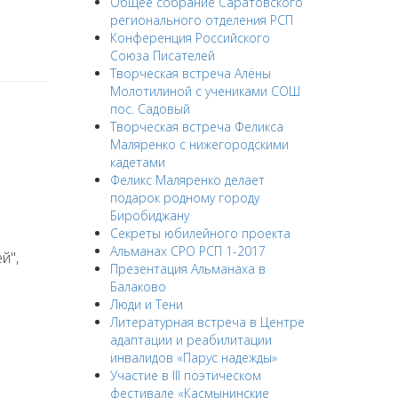
Общее собрание Саратовского
регионального отделения РСП
Конференция Российского
Союза Писателей
Творческая встреча Алёны
Молотилиной с учениками СОШ
пос. Садовый
Творческая встреча Феликса
Маляренко с нижегородскими
кадетами
Феликс Маляренко делает
подарок родному городу
Биробиджану
Секреты юбилейного проекта
Альманах СРО РСП 1-2017
й",
Презентация Альманаха в
Балаково
Люди и Тени
Литературная встреча в Центре
адаптации и реабилитации
инвалидов «Парус надежды»
Участие в III поэтическом
фестивале «Касмынинские