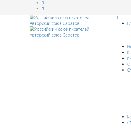
Г
Н
К
К
Ф
С
К
С