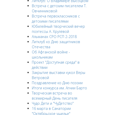
Литклуб: О Владимире Высоцком
Встреча с детским писателем Т.
Овчинниковой
Встреча первоклассников с
детскими писателями
Юбилейный творческий вечер
поэтессы А. Хрулёвой
Альманах СРО РСП 2-2018
Литклуб ко Дню защитников
Отечества
Об Афганской войне -
школьникам
Проект "Доступная среда" в
действии
Закрытие выставки кукол Веры
Ветровой
Поздравление ко Дню поэзии
Итоги конкурса им. Агнии Барто
Творческая встреча во
всемирный День писателя
Чудо Дети и "ЧуДетство"
16 марта в Санатории
"Октябрьское ущелье"