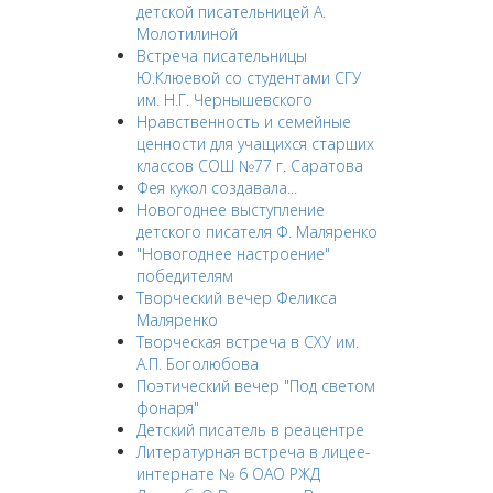
детской писательницей А.
Молотилиной
Встреча писательницы
Ю.Клюевой со студентами СГУ
им. Н.Г. Чернышевского
Нравственность и семейные
ценности для учащихся старших
классов СОШ №77 г. Саратова
Фея кукол создавала...
Новогоднее выступление
детского писателя Ф. Маляренко
"Новогоднее настроение"
победителям
Творческий вечер Феликса
Маляренко
Творческая встреча в СХУ им.
А.П. Боголюбова
Поэтический вечер "Под светом
фонаря"
Детский писатель в реацентре
Литературная встреча в лицее-
интернате № 6 ОАО РЖД