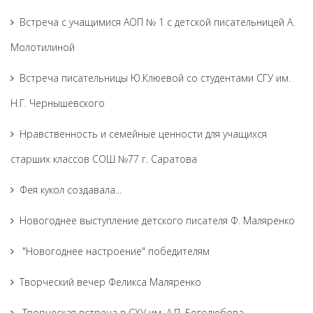
Встреча с учащимися АОП № 1 с детской писательницей А.
Молотилиной
Встреча писательницы Ю.Клюевой со студентами СГУ им.
Н.Г. Чернышевского
Нравственность и семейные ценности для учащихся
старших классов СОШ №77 г. Саратова
Фея кукол создавала...
Новогоднее выступление детского писателя Ф. Маляренко
"Новогоднее настроение" победителям
Творческий вечер Феликса Маляренко
Творческая встреча в СХУ им. А.П. Боголюбова