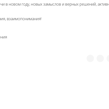
ачи в новом году, новых замыслов и верных решений, актив
чия, взаимопонимания!
ения