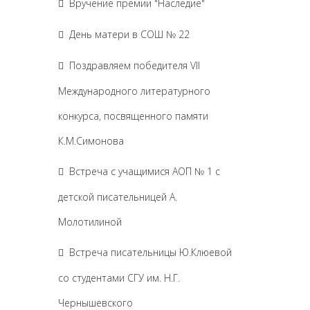
Вручение премии "Наследие"
День матери в СОШ № 22
Поздравляем победителя VII
Международного литературного
конкурса, посвященного памяти
К.М.Симонова
Встреча с учащимися АОП № 1 с
детской писательницей А.
Молотилиной
Встреча писательницы Ю.Клюевой
со студентами СГУ им. Н.Г.
Чернышевского