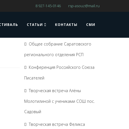
8 927-145-0146
rsp-asouz@mail.ru
СТИВАЛЬ
СТАТЬИ
КОНТАКТЫ
СМИ
Общее собрание Саратовского
регионального отделения РСП
Конференция Российского Союза
Писателей
Творческая встреча Алёны
Молотилиной с учениками СОШ пос.
Садовый
Творческая встреча Феликса