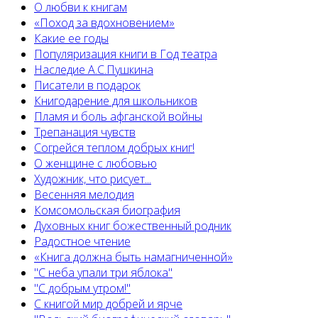
О любви к книгам
«Поход за вдохновением»
Какие ее годы
Популяризация книги в Год театра
Наследие А.С.Пушкина
Писатели в подарок
Книгодарение для школьников
Пламя и боль афганской войны
Трепанация чувств
Согрейся теплом добрых книг!
О женщине с любовью
Художник, что рисует...
Весенняя мелодия
Комсомольская биография
Духовных книг божественный родник
Радостное чтение
«Книга должна быть намагниченной»
"С неба упали три яблока"
"С добрым утром!"
С книгой мир добрей и ярче