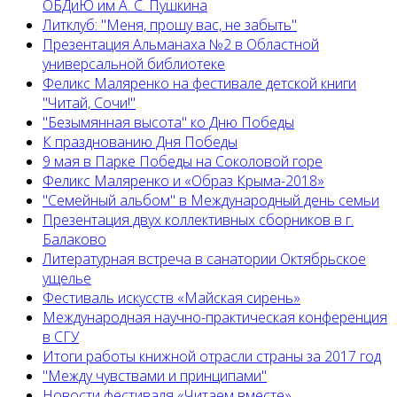
ОБДиЮ им А. С. Пушкина
Литклуб: "Меня, прошу вас, не забыть"
Презентация Альманаха №2 в Областной
универсальной библиотеке
Феликс Маляренко на фестивале детской книги
"Читай, Сочи!"
"Безымянная высота" ко Дню Победы
К празднованию Дня Победы
9 мая в Парке Победы на Соколовой горе
Феликс Маляренко и «Образ Крыма-2018»
"Семейный альбом" в Международный день семьи
Презентация двух коллективных сборников в г.
Балаково
Литературная встреча в санатории Октябрьское
ущелье
Фестиваль искусств «Майская сирень»
Международная научно-практическая конференция
в СГУ
Итоги работы книжной отрасли страны за 2017 год
"Между чувствами и принципами"
Новости фестиваля «Читаем вместе»