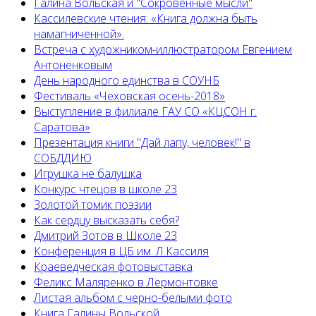
Галина Вольская и "Сокровенные мысли"
Кассилевские чтения: «Книга должна быть
намагниченной».
Встреча с художником-иллюстратором Евгением
Антоненковым
День народного единства в СОУНБ
Фестиваль «Чеховская осень-2018»
Выступление в филиале ГАУ СО «КЦСОН г.
Саратова»
Презентация книги "Дай лапу, человек!" в
СОБДДИЮ
Игрушка не балушка
Конкурс чтецов в школе 23
Золотой томик поэзии
Как сердцу высказать себя?
Дмитрий Зотов в Школе 23
Конференция в ЦБ им. Л.Кассиля
Краеведческая фотовыставка
Феликс Маляренко в Лермонтовке
Листая альбом с черно-белыми фото
Книга Галины Вольской