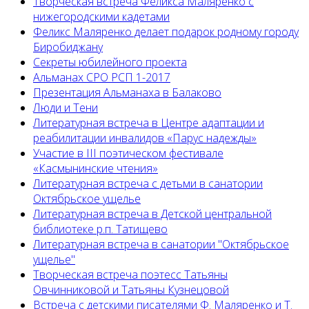
Творческая встреча Феликса Маляренко с
нижегородскими кадетами
Феликс Маляренко делает подарок родному городу
Биробиджану
Секреты юбилейного проекта
Альманах СРО РСП 1-2017
Презентация Альманаха в Балаково
Люди и Тени
Литературная встреча в Центре адаптации и
реабилитации инвалидов «Парус надежды»
Участие в III поэтическом фестивале
«Касмынинские чтения»
Литературная встреча с детьми в санатории
Октябрьское ущелье
Литературная встреча в Детской центральной
библиотеке р.п. Татищево
Литературная встреча в санатории "Октябрьское
ущелье"
Творческая встреча поэтесс Татьяны
Овчинниковой и Татьяны Кузнецовой
Встреча с детскими писателями Ф. Маляренко и Т.