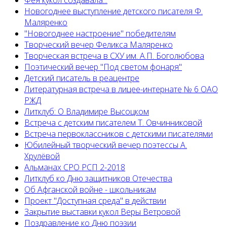
Фея кукол создавала...
Новогоднее выступление детского писателя Ф.
Маляренко
"Новогоднее настроение" победителям
Творческий вечер Феликса Маляренко
Творческая встреча в СХУ им. А.П. Боголюбова
Поэтический вечер "Под светом фонаря"
Детский писатель в реацентре
Литературная встреча в лицее-интернате № 6 ОАО
РЖД
Литклуб: О Владимире Высоцком
Встреча с детским писателем Т. Овчинниковой
Встреча первоклассников с детскими писателями
Юбилейный творческий вечер поэтессы А.
Хрулёвой
Альманах СРО РСП 2-2018
Литклуб ко Дню защитников Отечества
Об Афганской войне - школьникам
Проект "Доступная среда" в действии
Закрытие выставки кукол Веры Ветровой
Поздравление ко Дню поэзии