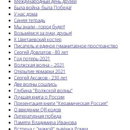
Международный день друзей
Была война, была Победа!
У нас дома
Синяя тетрадь
Мы знали - город будет!
Возьмёмся за руки, друзья!
X Цветаевский костер
Писатель и единое гуманитарное пространство
Сергей Довлатов - 80 лет
Год потерь-2021
Волжская волна – 2021
Открытие ярмарки 2021
Сергей Аксаков - 230 лет
Две волны сошлись
Глубина "Волжской волны"
Лучшая книга о России
Презентация книги "Керамическая Россия"
О введении QR-кодов
Литературная победа
Памяти Владимира Иванова
Встреча с "мамой" львёнка Ромки