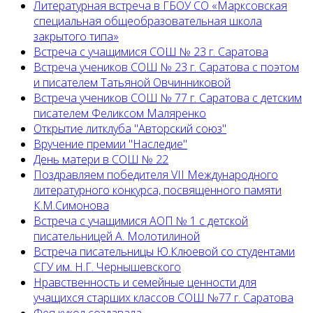
Литературная встреча в ГБОУ СО «Марксовская
специальная общеобразовательная школа
закрытого типа»
Встреча с учащимися СОШ № 23 г. Саратова
Встреча учеников СОШ № 23 г. Саратова с поэтом
и писателем Татьяной Овчинниковой
Встреча учеников СОШ № 77 г. Саратова с детским
писателем Феликсом Маляренко
Открытие литклуба "Авторский союз"
Вручение премии "Наследие"
День матери в СОШ № 22
Поздравляем победителя VII Международного
литературного конкурса, посвященного памяти
К.М.Симонова
Встреча с учащимися АОП № 1 с детской
писательницей А. Молотилиной
Встреча писательницы Ю.Клюевой со студентами
СГУ им. Н.Г. Чернышевского
Нравственность и семейные ценности для
учащихся старших классов СОШ №77 г. Саратова