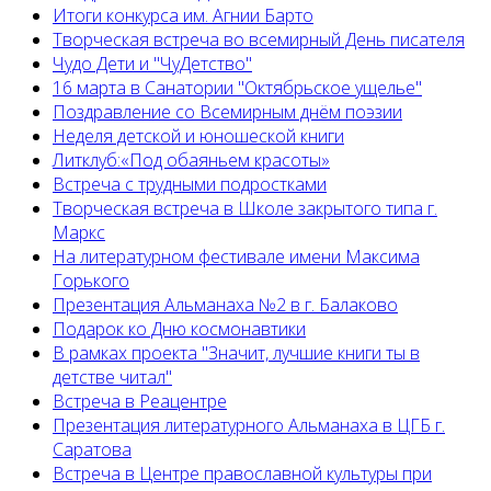
Итоги конкурса им. Агнии Барто
Творческая встреча во всемирный День писателя
Чудо Дети и "ЧуДетство"
16 марта в Санатории "Октябрьское ущелье"
Поздравление со Всемирным днём поэзии
Неделя детской и юношеской книги
Литклуб:«Под обаяньем красоты»
Встреча с трудными подростками
Творческая встреча в Школе закрытого типа г.
Маркс
На литературном фестивале имени Максима
Горького
Презентация Альманаха №2 в г. Балаково
Подарок ко Дню космонавтики
В рамках проекта "Значит, лучшие книги ты в
детстве читал"
Встреча в Реацентре
Презентация литературного Альманаха в ЦГБ г.
Саратова
Встреча в Центре православной культуры при