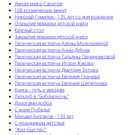
Умная книга-Саратов
108 космических минут
Николай Гумилев - 135 лет со дня рождения
Открытие ярмарки детской книги
Круглый стол
Закрытие ярмарки детской книги
Творческая встреча Алены Молотилиной
Творческая встреча Анны Дубчак
Творческая встреча Татьяны Овчинниковой
Творческая встреча Игоря Жукова
Творческая встреча Дмитрия Зотова
Творческая встреча Евгения Грачева
Творческая встреча Евгения Щепетнова
Книга – путь к звёздам
Литклуб в "Библионочь"
Дорогами добра
С днем Победы!
Михаил Булгаков - 130 лет
С праздником детства!
"Жил-был пёс"