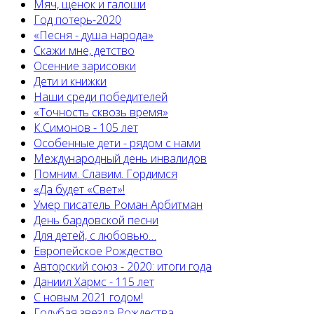
Мяч, щенок и галоши
Год потерь-2020
«Песня - душа народа»
Скажи мне, детство
Осенние зарисовки
Дети и книжки
Наши среди победителей
«Точность сквозь время»
К.Симонов - 105 лет
Особенные дети - рядом с нами
Международный день инвалидов
Помним. Славим. Гордимся
«Да будет «Свет»!
Умер писатель Роман Арбитман
День бардовской песни
Для детей, с любовью…
Европейскоe Рождество
Авторский союз - 2020: итоги года
Даниил Хармс - 115 лет
С новым 2021 годом!
Голубая звезда Рождества