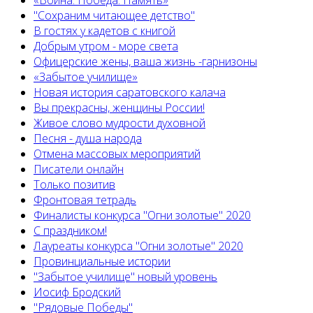
«Война. Победа. Память»
"Сохраним читающее детство"
В гостях у кадетов с книгой
Добрым утром - море света
Офицерские жены, ваша жизнь -гарнизоны
«Забытое училище»
Новая история саратовского калача
Вы прекрасны, женщины России!
Живое слово мудрости духовной
Песня - душа народа
Отмена массовых мероприятий
Писатели онлайн
Только позитив
Фронтовая тетрадь
Финалисты конкурса "Огни золотые" 2020
С праздником!
Лауреаты конкурса "Огни золотые" 2020
Провинциальные истории
"Забытое училище" новый уровень
Иосиф Бродский
"Рядовые Победы"