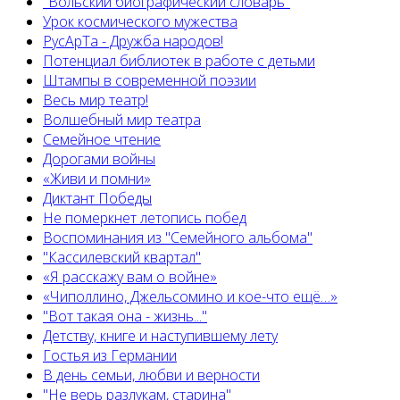
"Вольский биографический словарь"
Урок космического мужества
РусАрТа - Дружба народов!
Потенциал библиотек в работе с детьми
Штампы в современной поэзии
Весь мир театр!
Волшебный мир театра
Семейное чтение
Дорогами войны
«Живи и помни»
Диктант Победы
Не померкнет летопись побед
Воспоминания из "Семейного альбома"
"Кассилевский квартал"
«Я расскажу вам о войне»
«Чиполлино, Джельсомино и кое-что ещё…»
"Вот такая она - жизнь..."
Детству, книге и наступившему лету
Гостья из Германии
В день семьи, любви и верности
"Не верь разлукам, старина"