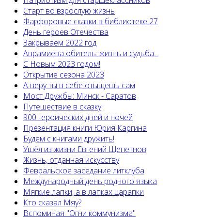
Патриотизм для старшеклассников
Старт во взрослую жизнь
Фарфоровые сказки в библиотеке 27
День героев Отечества
Закрываем 2022 год
Аврамиева обитель: жизнь и судьба...
С Новым 2023 годом!
Открытие сезона 2023
А веру ты в себе отыщешь сам
Мост Дружбы: Минск - Саратов
Путешествие в сказку
900 героических дней и ночей
Презентация книги Юрия Каргина
Будем с книгами дружить!
Ушёл из жизни Евгений Щепетнов
Жизнь, отданная искусству
Февральское заседание литклуба
Международный день родного языка
Мягкие лапки, а в лапках царапки
Кто сказал Мяу?
Вспоминая "Огни коммунизма"