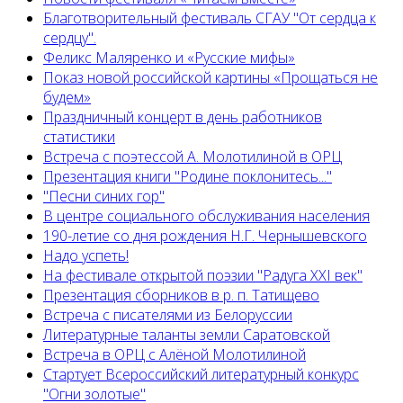
Благотворительный фестиваль СГАУ "От сердца к
сердцу".
Феликс Маляренко и «Русские мифы»
Показ новой российской картины «Прощаться не
будем»
Праздничный концерт в день работников
статистики
Встреча с поэтессой А. Молотилиной в ОРЦ
Презентация книги "Родине поклонитесь..."
"Песни синих гор"
В центре социального обслуживания населения
190-летие со дня рождения Н.Г. Чернышевского
Надо успеть!
На фестивале открытой поэзии "Радуга XXI век"
Презентация сборников в р. п. Татищево
Встреча с писателями из Белоруссии
Литературные таланты земли Саратовской
Встреча в ОРЦ с Алёной Молотилиной
Cтартует Всероссийский литературный конкурс
"Огни золотые"