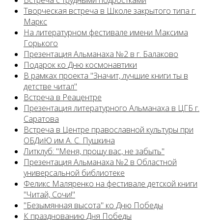
Встреча с трудными подростками
Творческая встреча в Школе закрытого типа г.
Маркс
На литературном фестивале имени Максима
Горького
Презентация Альманаха №2 в г. Балаково
Подарок ко Дню космонавтики
В рамках проекта "Значит, лучшие книги ты в
детстве читал"
Встреча в Реацентре
Презентация литературного Альманаха в ЦГБ г.
Саратова
Встреча в Центре православной культуры при
ОБДиЮ им А. С. Пушкина
Литклуб: "Меня, прошу вас, не забыть"
Презентация Альманаха №2 в Областной
универсальной библиотеке
Феликс Маляренко на фестивале детской книги
"Читай, Сочи!"
"Безымянная высота" ко Дню Победы
К празднованию Дня Победы