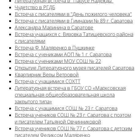
Литературная встреча в "Парусе Надежды"
Чудетство в РГДБ
Встреча с писателями в "День пожилого человека"
Встреча с писателями в Гимназии № 89 г. Саратова
Александра Маринина в Саратове
Встреча учащихся с. Вязовка Татищевского района
с писателями
Встреча Ф. Маляренко в Пушкинке
Встреча с учениками АОП № 1 г. Саратова
Встреча с учениками МОУ СОШ № 22
Открытие Литературного музея писателей Саратова
Квартирник Веры Ветровой
Встреча с учащимися СОХТТ
Литературная встреча в ГБОУ СО «Марксовская
специальная общеобразовательная школа
закрытого типа»
Встреча с учащимися СОШ № 23 г. Саратова
Встреча учеников СОШ № 23 г. Саратова с поэтом
и писателем Татьяной Овчинниковой
Встреча учеников СОШ № 77 г. Саратова с детским
писателем Феликсом Маляренко