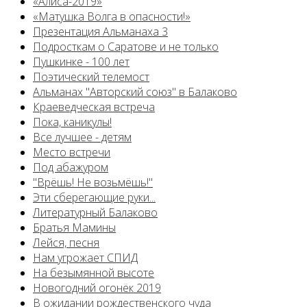
«Алиса-2019»
«Матушка Волга в опасности!»
Презентация Альманаха 3
Подросткам о Саратове и не только
Пушкинке - 100 лет
Поэтический телемост
Альманах "Авторский союз" в Балаково
Краеведческая встреча
Пока, каникулы!
Все лучшее - детям
Место встречи
Под абажуром
"Врёшь! Не возьмёшь!"
Эти сберегающие руки...
Литературный Балаково
Братья Мамины
Лейся, песня
Нам угрожает СПИД
На безымянной высоте
Новогодний огонёк 2019
В ожидании рождественского чуда