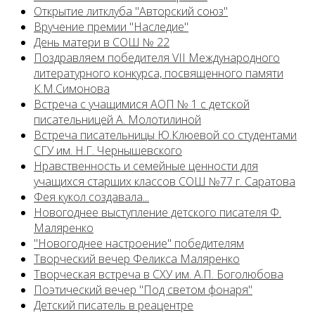
Открытие литклуба "Авторский союз"
Вручение премии "Наследие"
День матери в СОШ № 22
Поздравляем победителя VII Международного
литературного конкурса, посвященного памяти
К.М.Симонова
Встреча с учащимися АОП № 1 с детской
писательницей А. Молотилиной
Встреча писательницы Ю.Клюевой со студентами
СГУ им. Н.Г. Чернышевского
Нравственность и семейные ценности для
учащихся старших классов СОШ №77 г. Саратова
Фея кукол создавала...
Новогоднее выступление детского писателя Ф.
Маляренко
"Новогоднее настроение" победителям
Творческий вечер Феликса Маляренко
Творческая встреча в СХУ им. А.П. Боголюбова
Поэтический вечер "Под светом фонаря"
Детский писатель в реацентре