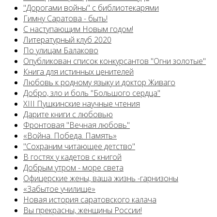
"Дорогами войны" с библиотекарями
Гимну Саратова - быть!
С наступающим Новым годом!
Литературный клуб 2020
По улицам Балаково
Опубликован список конкурсантов "Огни золотые"
Книга для истинных ценителей
Любовь к родному языку и доктор Живаго
Добро, зло и боль "Большого сердца"
XIII Пушкинские научные чтения
Дарите книги с любовью
Фронтовая "Вечная любовь"
«Война. Победа. Память»
"Сохраним читающее детство"
В гостях у кадетов с книгой
Добрым утром - море света
Офицерские жены, ваша жизнь -гарнизоны
«Забытое училище»
Новая история саратовского калача
Вы прекрасны, женщины России!