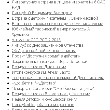
Литературная встреча в лицее-интернате № 6 ОАО
РЖД
Литклуб: О Владимире Высоцком
Встреча с детским писателем Т. Овчинниковой
Встреча первоклассников с детскими писателями
Юбилейный творческий вечер поэтессы А.
Хрулёвой
Альманах СРО РСП 2-2018
Литклуб ко Дню защитников Отечества
Об Афганской войне - школьникам
Проект "Доступная среда" в действии
Закрытие выставки кукол Веры Ветровой
Поздравление ко Дню поэзии
Итоги конкурса им. Агнии Барто
Творческая встреча во всемирный День писателя
Чудо Дети и "ЧуДетство"
16 марта в Санатории "Октябрьское ущелье"
Поздравление со Всемирным днём поэзии
Неделя детской и юношеской книги
Литклуб:«Под обаяньем красоты»