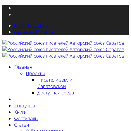
8 927-145-0146
rsp-asouz@mail.ru
Главная
Проекты
Писатели земли
Саратовской
Доступная среда
Новости
Конкурсы
Книги
Фестиваль
Статьи