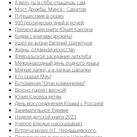
А веру ты в себе отыщешь сам
Мост Дружбы: Минск - Саратов
Путешествие в сказку
900 героических дней и ночей
Презентация книги Юрия Каргина
Будем с книгами дружить!
Ушёл из жизни Евгений Щепетнов
Жизнь, отданная искусству
Февральское заседание литклуба
Международный день родного языка
Мягкие лапки, а в лапках царапки
Кто сказал Мяу?
Вспоминая "Огни коммунизма"
Вкусно пахнет весной!
Юлия Клюева детям
День воссоединения Крыма с Россией
Занимательное буриме
Неделя детской книги 2023
Учёное Блюдце рассказывает
Встреча музее Н.Г. Чернышевского