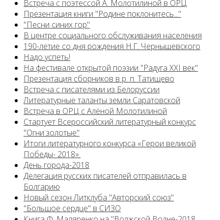
Встреча с поэтессой А. Молотилиной в ОРЦ
Презентация книги "Родине поклонитесь..."
"Песни синих гор"
В центре социального обслуживания населения
190-летие со дня рождения Н.Г. Чернышевского
Надо успеть!
На фестивале открытой поэзии "Радуга XXI век"
Презентация сборников в р. п. Татищево
Встреча с писателями из Белоруссии
Литературные таланты земли Саратовской
Встреча в ОРЦ с Алёной Молотилиной
Cтартует Всероссийский литературный конкурс
"Огни золотые"
Итоги литературного конкурса «Герои великой
Победы- 2018».
День города-2018
Делегация русских писателей отправилась в
Болгарию
Новый сезон Литклуба "Авторский союз"
"Большое сердце" в СИЗО
Книга Ф. Маляренко на "Волжской Волне-2018