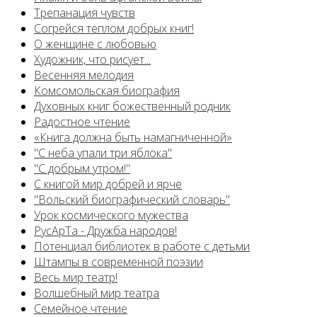
Трепанация чувств
Согрейся теплом добрых книг!
О женщине с любовью
Художник, что рисует...
Весенняя мелодия
Комсомольская биография
Духовных книг божественный родник
Радостное чтение
«Книга должна быть намагниченной»
"С неба упали три яблока"
"С добрым утром!"
С книгой мир добрей и ярче
"Вольский биографический словарь"
Урок космического мужества
РусАрТа - Дружба народов!
Потенциал библиотек в работе с детьми
Штампы в современной поэзии
Весь мир театр!
Волшебный мир театра
Семейное чтение