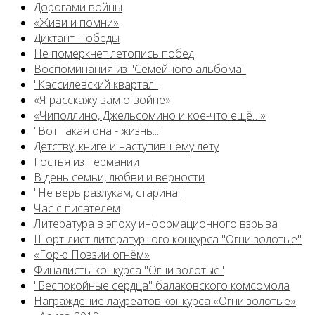
Дорогами войны
«Живи и помни»
Диктант Победы
Не померкнет летопись побед
Воспоминания из "Семейного альбома"
"Кассилевский квартал"
«Я расскажу вам о войне»
«Чиполлино, Джельсомино и кое-что ещё…»
"Вот такая она - жизнь..."
Детству, книге и наступившему лету
Гостья из Германии
В день семьи, любви и верности
"Не верь разлукам, старина"
Час с писателем
Литература в эпоху информационного взрыва
Шорт-лист литературного конкурса "Огни золотые"
«Горю Поэзии огнём»
Финалисты конкурса "Огни золотые"
"Беспокойные сердца" балаковского комсомола
Награждение лауреатов конкурса «Огни золотые»