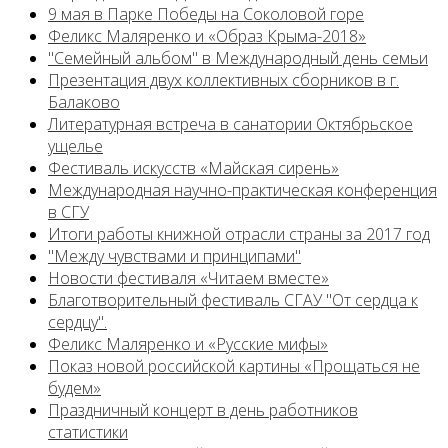
9 мая в Парке Победы на Соколовой горе
Феликс Маляренко и «Образ Крыма-2018»
"Семейный альбом" в Международный день семьи
Презентация двух коллективных сборников в г.
Балаково
Литературная встреча в санатории Октябрьское
ущелье
Фестиваль искусств «Майская сирень»
Международная научно-практическая конференция
в СГУ
Итоги работы книжной отрасли страны за 2017 год
"Между чувствами и принципами"
Новости фестиваля «Читаем вместе»
Благотворительный фестиваль СГАУ "От сердца к
сердцу".
Феликс Маляренко и «Русские мифы»
Показ новой российской картины «Прощаться не
будем»
Праздничный концерт в день работников
статистики