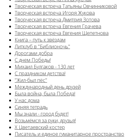
Творческая встреча Татьяны Овчинниковой
Творческая встреча Игоря Жукова
Творческая встреча Дмитрия Зотова
Творческая встреча Евгения Грачева
Творческая встреча Евгения Щепетнова
Книга – путь к звёздам
Литклуб в "Библионочь"
Дорогами добра
С днем Победы!
Михаил Булгаков - 130 лет
С праздником детства!
"Жил-был пёс"
Международный день друзей
Была война, была Победа!
У нас дома
Синяя тетрадь
Мы знали - город будет!
Возьмёмся за руки, друзья!
X Цветаевский костер
Писатель и единое гуманитарное пространство