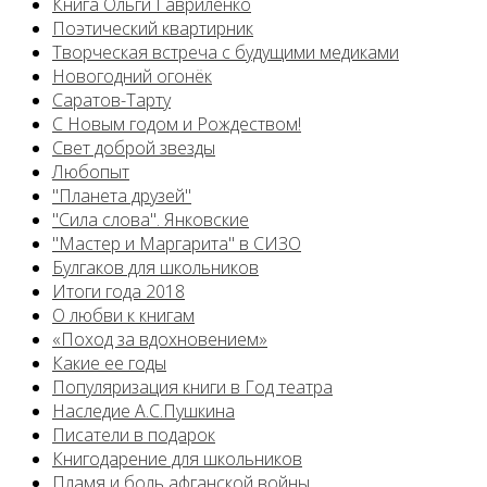
Книга Ольги Гавриленко
Поэтический квартирник
Творческая встреча с будущими медиками
Новогодний огонёк
Саратов-Тарту
С Новым годом и Рождеством!
Свет доброй звезды
Любопыт
"Планета друзей"
"Сила слова". Янковские
"Мастер и Маргарита" в СИЗО
Булгаков для школьников
Итоги года 2018
О любви к книгам
«Поход за вдохновением»
Какие ее годы
Популяризация книги в Год театра
Наследие А.С.Пушкина
Писатели в подарок
Книгодарение для школьников
Пламя и боль афганской войны