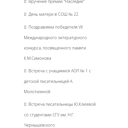
Вручение премии "Наследие"
День матери в СОШ № 22
Поздравляем победителя VII
Международного литературного
конкурса, посвященного памяти
К.М.Симонова
Встреча с учащимися АОП № 1 с
детской писательницей А.
Молотилиной
Встреча писательницы Ю.Клюевой
со студентами СГУ им. Н.Г.
Чернышевского