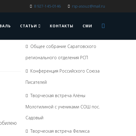
8 927-145-0146
rsp-asouz@mail.ru
ВАЛЬ
СТАТЬИ
КОНТАКТЫ
СМИ
Общее собрание Саратовского
регионального отделения РСП
Конференция Российского Союза
Писателей
Творческая встреча Алёны
Молотилиной с учениками СОШ пос.
Садовый
 юбилею
Творческая встреча Феликса